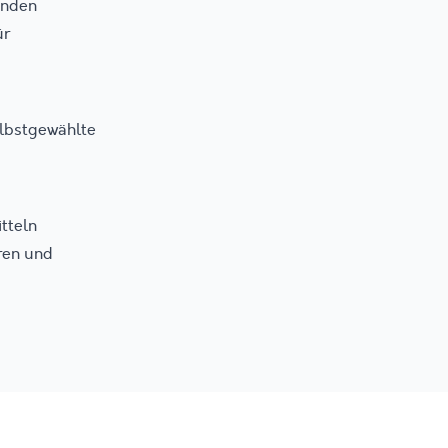
enden
ür
elbstgewählte
tteln
ren und