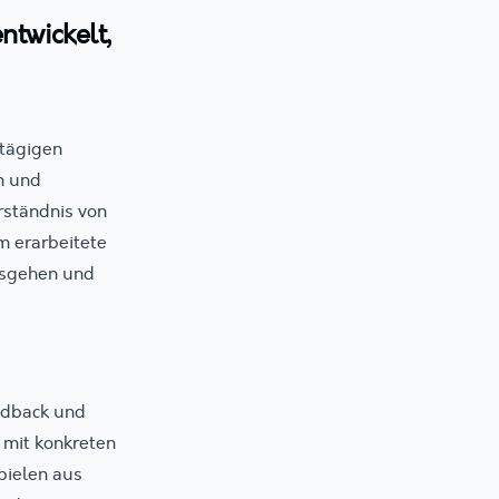
ntwickelt,
ztägigen
n und
ständnis von
m erarbeitete
usgehen und
edback und
 mit konkreten
pielen aus