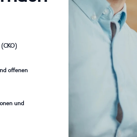
k (CKO)
nd offenen
ionen und