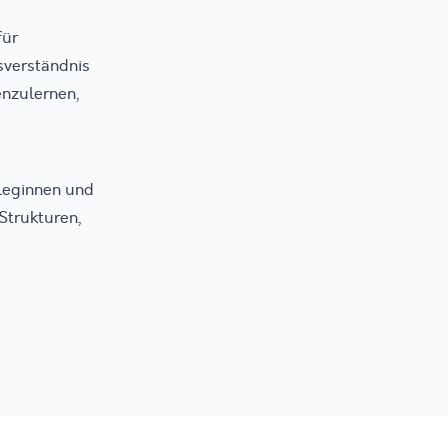
für
sverständnis
enzulernen,
leginnen und
Strukturen,